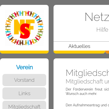
Netz
Hilf
Aktuelles
Verein
Mitgliedsc
Vorstand
Mitgliedschaft u
Der Förderverein freut si
Links
Wunsch auch mehr.
Den Aufnahmeantrag und d
Mitgliedschaft