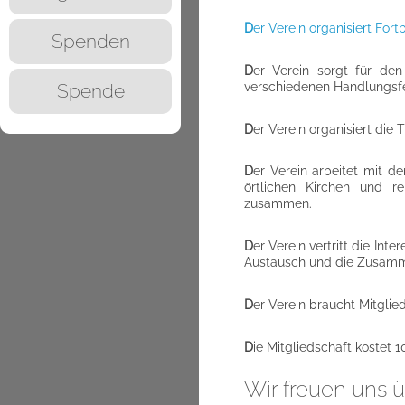
D
er Verein organisiert For
Spenden
D
er Verein sorgt für den
verschiedenen Handlungsfe
Spende
D
er Verein organisiert die
D
er Verein arbeitet mit 
örtlichen Kirchen und re
zusammen.
D
er Verein vertritt die Int
Austausch und die Zusammen
D
er Verein braucht Mitglied
D
ie Mitgliedschaft kostet 1
Wir freuen uns ü