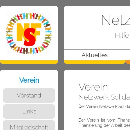
Netz
Hilf
Aktuelles
Verein
Verein
Vorstand
Netzwerk Solidar
D
er Verein Netzwerk Solida
Links
D
er Verein ist vom Finan
Finanzierung der Arbeit des
Mitgliedschaft