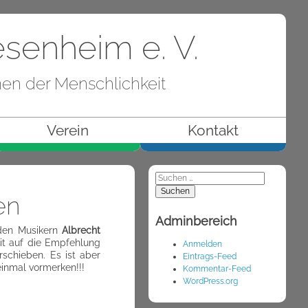
esenheim e. V.
men der Menschlichkeit
Verein
Kontakt
Suchen
nach:
en
Adminbereich
 den Musikern
Albrecht
it auf die Empfehlung
Anmelden
schieben. Es ist aber
Eintrags-Feed
einmal vormerken!!!
Kommentar-Feed
WordPress.org