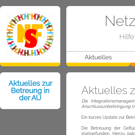
Netz
Hilf
Aktuelles
Aktuelles zur
Aktuelles 
Betreung in
der AU
Die Integrationsmanageri
Anschlussunterbringung (A
Ein kurzes Update zur Betr
Die Betreuung der Geflüc
stattgefunden. Hierzu gab