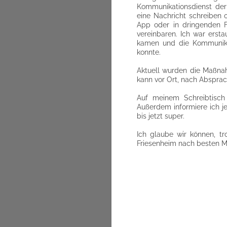
Kommunikationsdienst der 
eine Nachricht schreiben o
App oder in dringenden F
vereinbaren. Ich war erst
kamen und die Kommunika
konnte.
Aktuell wurden die Maßnah
kann vor Ort, nach Abspra
Auf meinem Schreibtisch
Außerdem informiere ich j
bis jetzt super.
Ich glaube wir können, tr
Friesenheim nach besten M